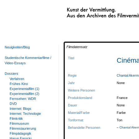
Kunst der Vermittlung.
Aus den Archiven des Filmvermittelnden Fi
Filmdatensatz
Neuigkeiten/Blog
Studentische Kommentarfilme /
Titel
Cinéma
Video-Essays
Dossiers
Regie
Chantal Aker
Verfahren
Jahr
None
Frühes Kino
Experimentalfilm (1)
Weitere Personen
Experimentalfilm (2)
Produktionsland
France
Fernsehen: WDR
DVD
Dauer
None
Internet: Blogs
Material/Farbe
Farbe
Internet: Technologie
Filmkritik
Tonformat
Ton
Filmmuseum
Behandelte Personen
Chantal Ake
Filmrestaurierung
Filmpädagogik
Harun Farocki