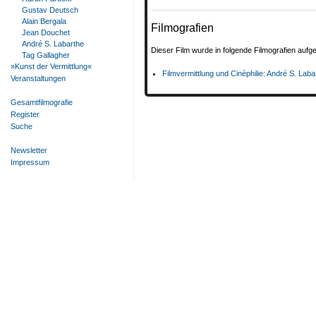
Gustav Deutsch
Alain Bergala
Filmografien
Jean Douchet
André S. Labarthe
Dieser Film wurde in folgende Filmografien au
Tag Gallagher
»Kunst der Vermittlung«
Filmvermittlung und Cinéphilie: André S. Laba
Veranstaltungen
Gesamtfilmografie
Register
Suche
Newsletter
Impressum