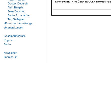
Kino '80:
BEITRAG ÜBER RUDOLF THOMES »BE
Gustav Deutsch
Alain Bergala
Jean Douchet
André S. Labarthe
Tag Gallagher
»Kunst der Vermittlung«
Veranstaltungen
Gesamtfilmografie
Register
Suche
Newsletter
Impressum