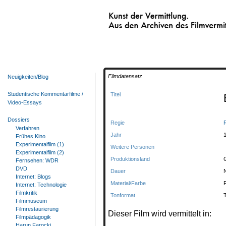
Kunst der Vermittlung.
Aus den Archiven des Filmvermittelnden Fi
Filmdatensatz
Neuigkeiten/Blog
Studentische Kommentarfilme /
Titel
Video-Essays
Dossiers
Regie
Verfahren
Jahr
Frühes Kino
Experimentalfilm (1)
Weitere Personen
Experimentalfilm (2)
Produktionsland
Fernsehen: WDR
DVD
Dauer
Internet: Blogs
Material/Farbe
Internet: Technologie
Filmkritik
Tonformat
Filmmuseum
Filmrestaurierung
Dieser Film wird vermittelt in:
Filmpädagogik
Harun Farocki