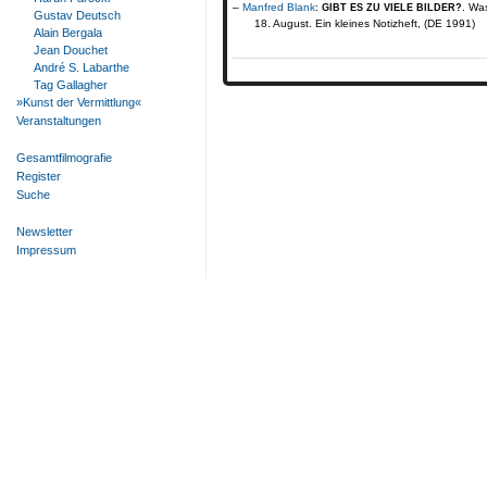
Manfred Blank
:
. Wa
GIBT ES ZU VIELE BILDER?
Gustav Deutsch
18. August. Ein kleines Notizheft, (DE 1991)
Alain Bergala
Jean Douchet
André S. Labarthe
Tag Gallagher
»Kunst der Vermittlung«
Veranstaltungen
Gesamtfilmografie
Register
Suche
Newsletter
Impressum