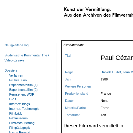
Kunst der Vermittlung.
Aus den Archiven des Filmvermittelnden Fi
Filmdatensatz
Neuigkeiten/Blog
Studentische Kommentarfilme /
Titel
Paul Céza
Video-Essays
Dossiers
Regie
Danièle Huillet
,
Jean M
Verfahren
Jahr
1989
Frühes Kino
Experimentalfilm (1)
Weitere Personen
Experimentalfilm (2)
Produktionsland
France
Fernsehen: WDR
DVD
Dauer
None
Internet: Blogs
Material/Farbe
Farbe
Internet: Technologie
Filmkritik
Tonformat
Ton
Filmmuseum
Filmrestaurierung
Dieser Film wird vermittelt in:
Filmpädagogik
Harun Farocki