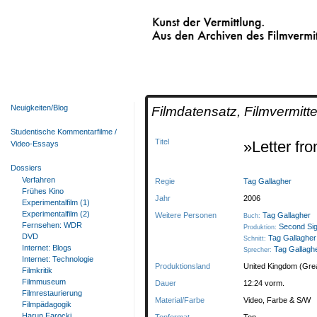
Kunst der Vermittlung.
Aus den Archiven des Filmvermittelnden Fi
Neuigkeiten/Blog
Filmdatensatz, Filmvermitte
Studentische Kommentarfilme /
Titel
»Letter f
Video-Essays
Dossiers
Verfahren
Regie
Tag Gallagher
Frühes Kino
Jahr
2006
Experimentalfilm (1)
Experimentalfilm (2)
Weitere Personen
Tag Gallagher
Buch:
Fernsehen: WDR
Second Sig
Produktion:
DVD
Tag Gallagher
Schnitt:
Internet: Blogs
Tag Gallagh
Sprecher:
Internet: Technologie
Produktionsland
United Kingdom (Great
Filmkritik
Filmmuseum
Dauer
12:24 vorm.
Filmrestaurierung
Material/Farbe
Video, Farbe & S/W
Filmpädagogik
Harun Farocki