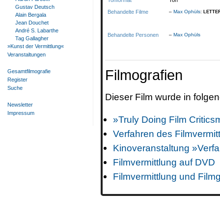
Tonformat
Ton
Gustav Deutsch
Behandelte Filme
Max Ophüls
:
LETTE
Alain Bergala
Jean Douchet
André S. Labarthe
Behandelte Personen
Max Ophüls
Tag Gallagher
»Kunst der Vermittlung«
Veranstaltungen
Filmografien
Gesamtfilmografie
Register
Suche
Dieser Film wurde in folg
Newsletter
Impressum
»Truly Doing Film Critic
Verfahren des Filmvermit
Kinoveranstaltung »Verfa
Filmvermittlung auf DVD
Filmvermittlung und Film