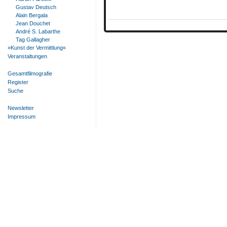
Gustav Deutsch
Alain Bergala
Jean Douchet
André S. Labarthe
Tag Gallagher
»Kunst der Vermittlung«
Veranstaltungen
Gesamtfilmografie
Register
Suche
Newsletter
Impressum