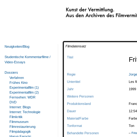
Kunst der Vermittlung.
Aus den Archiven des Filmvermittelnden Fi
Filmdatensatz
Neuigkeiten/Blog
Studentische Kommentarfilme /
Titel
Fr
Video-Essays
Dossiers
Regie
Jorg
Verfahren
Untertitel
Les f
Frühes Kino
Experimentalfilm (1)
Jahr
1999
Experimentalfilm (2)
Weitere Personen
Fernsehen: WDR
DVD
Produktionsland
Fran
Internet: Blogs
Dauer
12:54
Internet: Technologie
Filmkritik
Material/Farbe
Farb
Filmmuseum
Tonformat
Ton
Filmrestaurierung
Filmpädagogik
Behandelte Personen
Fri
Harun Farocki