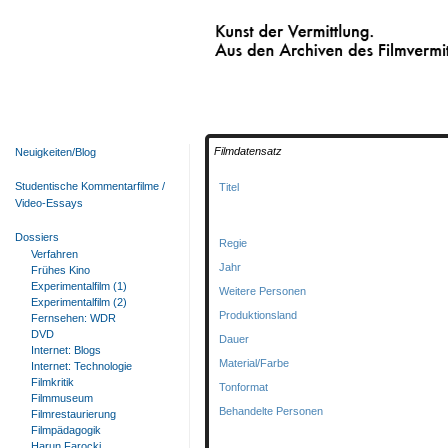
Kunst der Vermittlung.
Aus den Archiven des Filmvermittelnden Fi
Filmdatensatz
Neuigkeiten/Blog
Studentische Kommentarfilme /
Titel
Video-Essays
Dossiers
Regie
Verfahren
Jahr
Frühes Kino
Experimentalfilm (1)
Weitere Personen
Experimentalfilm (2)
Produktionsland
Fernsehen: WDR
DVD
Dauer
Internet: Blogs
Material/Farbe
Internet: Technologie
Filmkritik
Tonformat
Filmmuseum
Behandelte Personen
Filmrestaurierung
Filmpädagogik
Harun Farocki