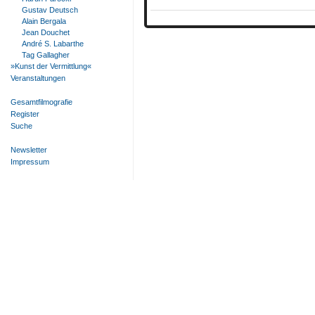
Gustav Deutsch
Alain Bergala
Jean Douchet
André S. Labarthe
Tag Gallagher
»Kunst der Vermittlung«
Veranstaltungen
Gesamtfilmografie
Register
Suche
Newsletter
Impressum