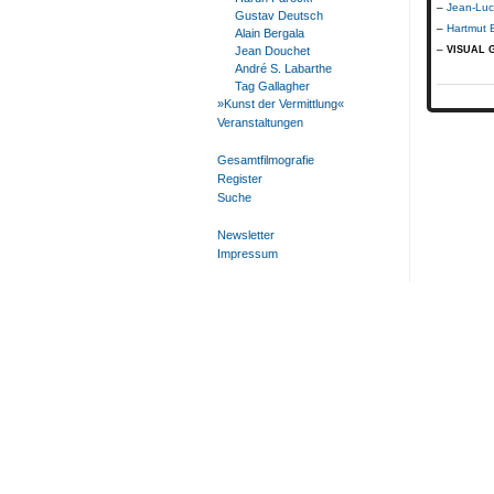
Jean-Lu
Gustav Deutsch
Hartmut 
Alain Bergala
Jean Douchet
VISUAL 
André S. Labarthe
Tag Gallagher
»Kunst der Vermittlung«
Veranstaltungen
Gesamtfilmografie
Register
Suche
Newsletter
Impressum