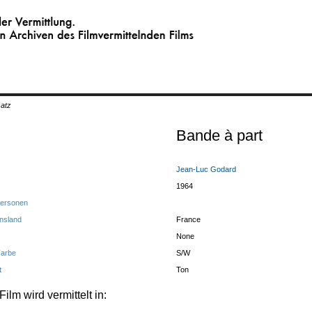
 Vermittlung.
Archiven des Filmvermittelnden Films
satz
Bande à part
Jean-Luc Godard
1964
Personen
nsland
France
None
Farbe
S/W
t
Ton
Film wird vermittelt in: