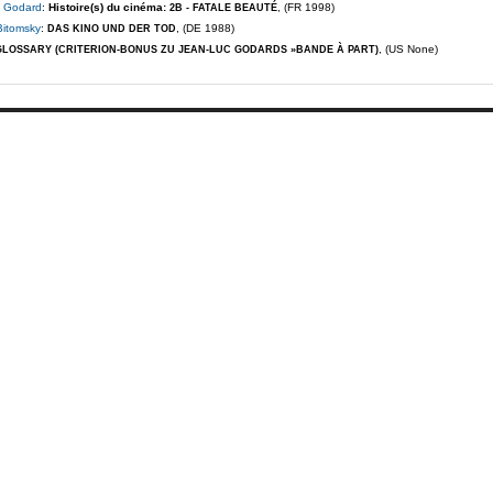
c Godard
:
Histoire(s) du cinéma:
, (FR 1998)
2B - FATALE BEAUTÉ
Bitomsky
:
, (DE 1988)
DAS KINO UND DER TOD
, (US None)
GLOSSARY (CRITERION-BONUS ZU JEAN-LUC GODARDS »BANDE À PART)