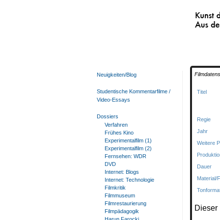
Kunst der
Aus den 
Filmdaten
Neuigkeiten/Blog
Studentische Kommentarfilme /
Titel
Video-Essays
Dossiers
Regie
Verfahren
Jahr
Frühes Kino
Experimentalfilm (1)
Weitere 
Experimentalfilm (2)
Produktio
Fernsehen: WDR
DVD
Dauer
Internet: Blogs
Material/
Internet: Technologie
Filmkritik
Tonforma
Filmmuseum
Filmrestaurierung
Dieser 
Filmpädagogik
Harun Farocki