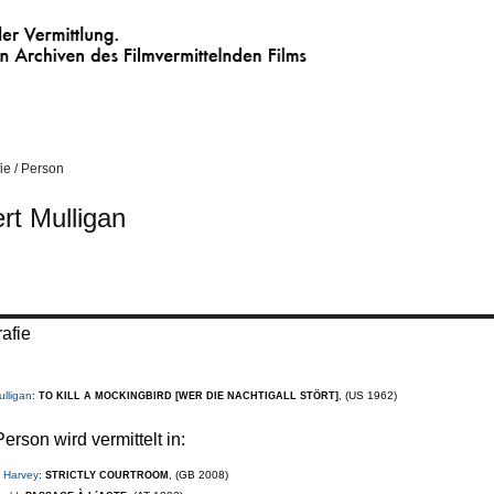
 Vermittlung.
Archiven des Filmvermittelnden Films
ie / Person
rt Mulligan
afie
ulligan
:
, (US 1962)
TO KILL A MOCKINGBIRD [WER DIE NACHTIGALL STÖRT]
erson wird vermittelt in:
 Harvey
:
, (GB 2008)
STRICTLY COURTROOM