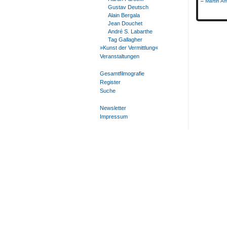
Martin Ar
Gustav Deutsch
Alain Bergala
Jean Douchet
André S. Labarthe
Tag Gallagher
»Kunst der Vermittlung«
Veranstaltungen
Gesamtfilmografie
Register
Suche
Newsletter
Impressum