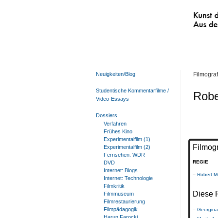
Kunst der
Aus den 
Neuigkeiten/Blog
Filmograf
Studentische Kommentarfilme /
Robe
Video-Essays
Dossiers
Verfahren
Frühes Kino
Experimentalfilm (1)
Filmogr
Experimentalfilm (2)
Fernsehen: WDR
REGIE
DVD
Internet: Blogs
Robert M
Internet: Technologie
Filmkritik
Diese P
Filmmuseum
Filmrestaurierung
Filmpädagogik
Georgina
Harun Farocki