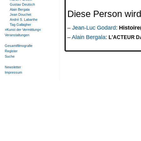
Gustav Deutsch
Alain Bergala
Diese Person wird 
Jean Douchet
André S. Labarthe
Tag Gallagher
Jean-Luc Godard
:
Histoir
»Kunst der Vermittlung«
Veranstaltungen
Alain Bergala
:
L'ACTEUR D
Gesamtfilmografie
Register
Suche
Newsletter
Impressum