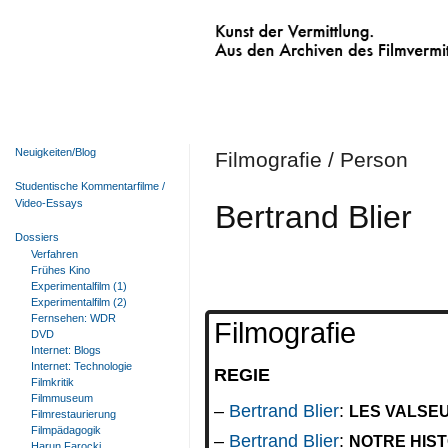
Kunst der Vermittlung.
Aus den Archiven des Filmvermittelnden Fi
Neuigkeiten/Blog
Filmografie / Person
Studentische Kommentarfilme /
Video-Essays
Bertrand Blier
Dossiers
Verfahren
Frühes Kino
Experimentalfilm (1)
Experimentalfilm (2)
Fernsehen: WDR
Filmografie
DVD
Internet: Blogs
Internet: Technologie
REGIE
Filmkritik
Filmmuseum
Bertrand Blier
:
LES VALSEU
Filmrestaurierung
Filmpädagogik
Bertrand Blier
:
NOTRE HIST
Harun Farocki